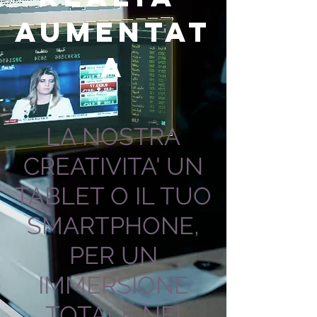
AUMENTAT
A
LA NOSTRA
CREATIVITA' UN
TABLET O IL TUO
SMARTPHONE,
PER UN
IMMERSIONE
TOTALE NEI