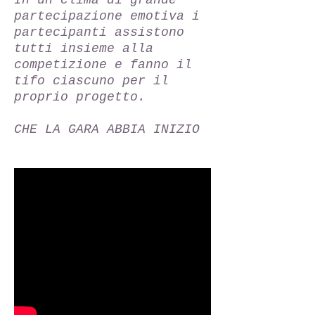
In un clima di grande
partecipazione emotiva i
partecipanti assistono
tutti insieme alla
competizione e fanno il
tifo ciascuno per il
proprio progetto.
CHE LA GARA ABBIA INIZIO